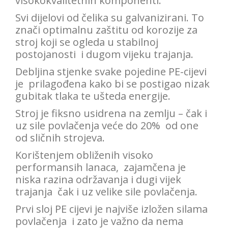
visokokvalitetnih komponenti.
Svi dijelovi od čelika su galvanizirani.
To
znači optimalnu zaštitu od korozije za
stroj koji se ogleda u stabilnoj
postojanosti i dugom vijeku trajanja.
Debljina stjenke svake pojedine PE-cijevi
je prilagođena kako bi se postigao nizak
gubitak tlaka te ušteda energije.
Stroj je fiksno usidrena na zemlju – čak i
uz sile povlačenja veće do 20% od one
od sličnih strojeva.
Korištenjem obliženih visoko
performansih lanaca, zajamčena je
niska razina održavanja i dugi vijek
trajanja čak i uz velike sile povlačenja.
Prvi sloj PE cijevi je najviše izložen silama
povlačenja i zato je važno da nema