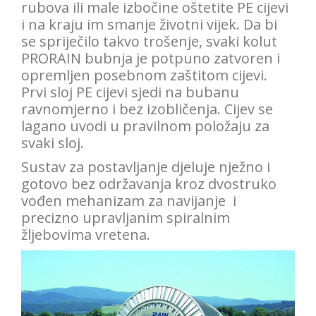
rubova ili male izbočine oštetite PE cijevi
i na kraju im smanje životni vijek.
Da bi
se spriječilo takvo trošenje, svaki kolut
PRORAIN bubnja je potpuno zatvoren i
opremljen posebnom zaštitom cijevi.
Prvi sloj PE cijevi sjedi na bubanu
ravnomjerno i bez izobličenja.
Cijev se
lagano uvodi u pravilnom položaju za
svaki sloj.
Sustav za postavljanje djeluje nježno i
gotovo bez održavanja kroz dvostruko
vođen mehanizam za navijanje i
precizno
upravljanim
spiralnim
žljebovima
vretena.