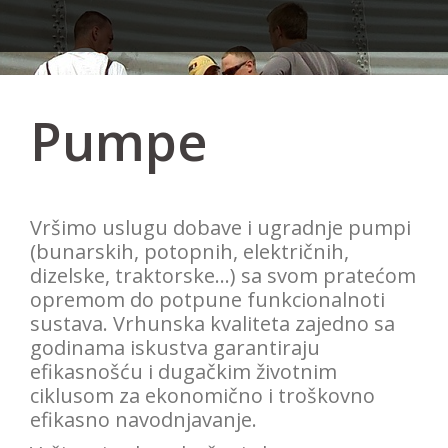
Pumpe
Vršimo uslugu dobave i ugradnje pumpi
(bunarskih, potopnih, električnih,
dizelske, traktorske…) sa svom pratećom
opremom do potpune funkcionalnoti
sustava. Vrhunska kvaliteta zajedno sa
godinama iskustva garantiraju
efikasnošću i dugačkim životnim
ciklusom za ekonomično i troškovno
efikasno navodnjavanje.