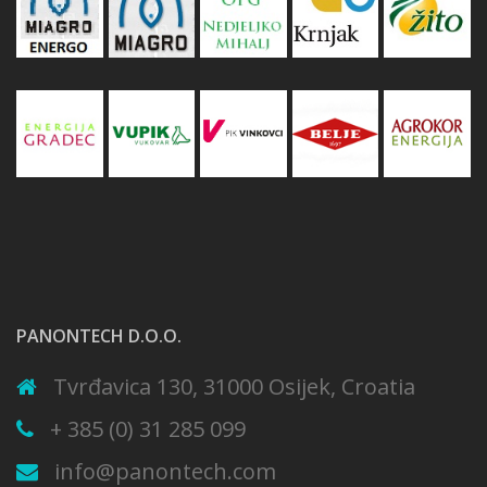
PANONTECH D.O.O.
Tvrđavica 130, 31000 Osijek, Croatia
+ 385 (0) 31 285 099
info@panontech.com