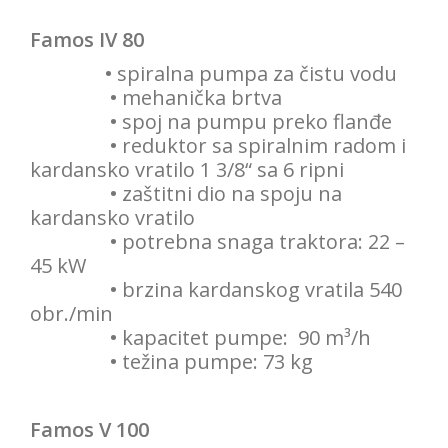
Famos IV 80
•
spiralna pumpa za čistu vodu
•
mehanička brtva
•
spoj na pumpu preko flanđe
•
reduktor sa spiralnim radom i
kardansko vratilo 1 3/8“ sa 6 ripni
•
zaštitni dio na spoju na
kardansko vratilo
•
potrebna snaga traktora: 22 –
45 kW
•
brzina kardanskog vratila 540
obr./min
•
kapacitet pumpe: 90 m³/h
•
težina pumpe: 73 kg
Famos V 100