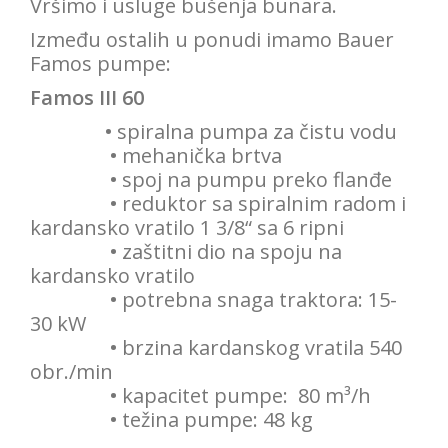
Vršimo i usluge bušenja bunara.
Između ostalih u ponudi imamo Bauer
Famos pumpe:
Famos III 60
•
spiralna pumpa za čistu vodu
•
mehanička brtva
•
spoj na pumpu preko flanđe
•
reduktor sa spiralnim radom i
kardansko vratilo 1 3/8“ sa 6 ripni
•
zaštitni dio na spoju na
kardansko vratilo
•
potrebna snaga traktora: 15-
30 kW
•
brzina kardanskog vratila 540
obr./min
•
kapacitet pumpe: 80 m³/h
•
težina pumpe: 48 kg