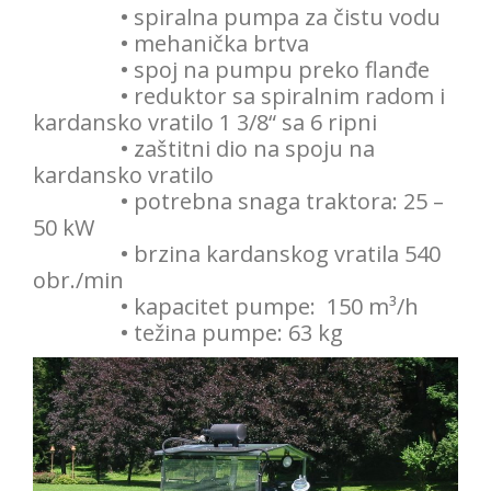
•
spiralna pumpa za čistu vodu
•
mehanička brtva
•
spoj na pumpu preko flanđe
•
reduktor sa spiralnim radom i
kardansko vratilo 1 3/8“ sa 6 ripni
•
zaštitni dio na spoju na
kardansko vratilo
•
potrebna snaga traktora: 25 –
50 kW
•
brzina kardanskog vratila 540
obr./min
•
kapacitet pumpe: 150 m³/h
•
težina pumpe: 63 kg