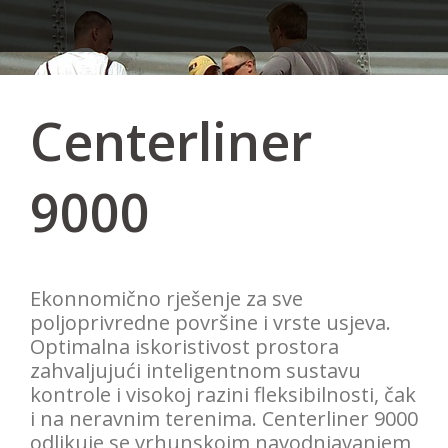
Centerliner
9000
Ekonnomično rješenje
za sve
poljoprivredne površine
i vrste usjeva.
Optimalna iskoristivost
prostora
zahvaljujući
inteligentnom
sustavu
kontrole i visokoj razini
fleksibilnosti
, čak
i na
neravnim terenima.
Centerliner 9000
odlikuje se vrhunskoim
navodnjavanjem